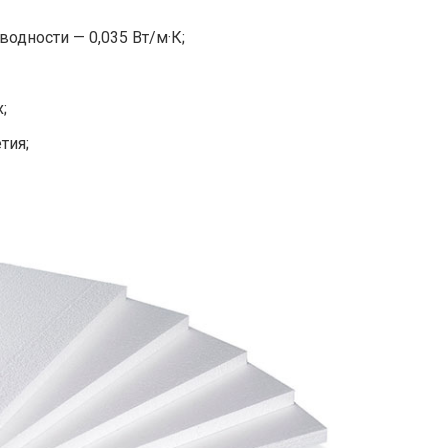
одности — 0,035 Вт/м·К;
;
тия;