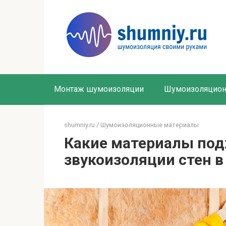
Перейти
к
контенту
Монтаж шумоизоляции
Шумоизоляцион
shumniy.ru
/
Шумоизоляционные материалы
Какие материалы подх
звукоизоляции стен в